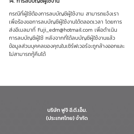
14. การลบบัญชีผู้ใช้งาน
กรณีที่ผู้ใช้ต้องการลบบัญชีผู้ใช้งาน สามารถแจ้งเรา
เพื่อร้องขอการลบบัญชีผู้ใช้งานได้ตลอดเวลา โดยการ
ส่งอีเมลมาที่ Fuji_edm@hotmail.com เพื่อดำเนิน
การลบบัญชีผู้ใช้ หลังจากที่ได้ลบบัญชีผู้ใช้งานแล้ว
ข้อมูลส่วนบุคคลของคุณในเซิร์ฟเวอร์จะถูกล้างออกและ
ไม่สามารถกู้คืนได้
บริษัท ฟูจิ อี.ดี.เอ็ม.
(ประเทศไทย) จำกัด