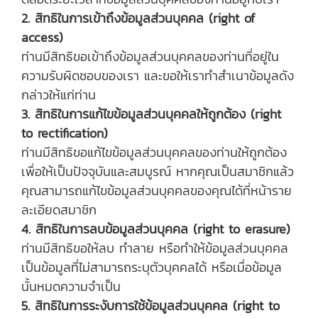
2. สิทธิในการเข้าถึงข้อมูลส่วนบุคคล (right of
access)
ท่านมีสิทธิขอเข้าถึงข้อมูลส่วนบุคคลของท่านที่อยู่ใน
ความรับผิดชอบของเรา และขอให้เราทำสำเนาข้อมูลดัง
กล่าวให้แก่ท่าน
3. สิทธิในการแก้ไขข้อมูลส่วนบุคคลให้ถูกต้อง (right
to rectification)
ท่านมีสิทธิขอแก้ไขข้อมูลส่วนบุคคลของท่านให้ถูกต้อง
เพื่อให้เป็นปัจจุบันและสมบูรณ์ หากคุณเป็นสมาชิกแล้ว
คุณสามารถแก้ไขข้อมูลส่วนบุคคลของคุณได้ที่หน้าราย
ละเอียดสมาชิก
4. สิทธิในการลบข้อมูลส่วนบุคคล (right to erasure)
ท่านมีสิทธิขอให้ลบ ทำลาย หรือทำให้ข้อมูลส่วนบุคคล
เป็นข้อมูลที่ไม่สามารถระบุตัวบุคคลได้ หรือเมื่อข้อมูล
นั้นหมดความจำเป็น
5. สิทธิในการระงับการใช้ข้อมูลส่วนบุคคล (right to