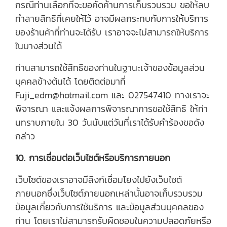
กรณีท่านเลือกที่จะขอคัดค้านการเก็บรวบรวม ขอให้ลบ
ทำลายสิทธิที่เคยให้ไว้ อาจมีผลกระทบกับการให้บริการ
ของร้านค้าที่ท่านจะได้รับ เราอาจจะไม่สามารถให้บริการ
ในบางส่วนได้
ท่านสามารถใช้สิทธิของท่านในฐานะเจ้าของข้อมูลส่วน
บุคคลข้างต้นได้ โดยติดต่อมาที่
Fuji_edm@hotmail.com และ 027547410 ทางเราจะ
พิจารณา และแจ้งผลการพิจารณาการขอใช้สิทธิ ให้ท่า
นทราบภายใน 30 วันนับแต่วันที่เราได้รับคำร้องขอดัง
กล่าว
10. การเชื่อมต่อเว็บไซต์หรือบริการภายนอก
เว็บไซต์ของเราอาจมีลิงก์เชื่อมโยงไปยังเว็บไซต์
ภายนอกซึ่งเว็บไซต์ภายนอกเหล่านั้นอาจเก็บรวบรวม
ข้อมูลเกี่ยวกับการใช้บริการ และข้อมูลส่วนบุคคลของ
ท่าน โดยเราไม่สามารถรับผิดชอบในความปลอดภัยหรือ