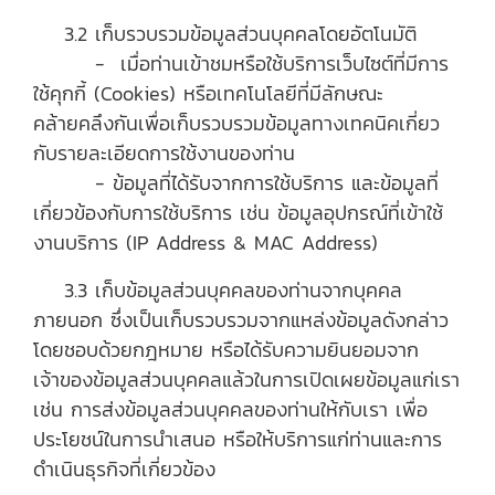
3.2 เก็บรวบรวมข้อมูลส่วนบุคคลโดยอัตโนมัติ
- เมื่อท่านเข้าชมหรือใช้บริการเว็บไซต์ที่มีการ
ใช้คุกกี้ (Cookies) หรือเทคโนโลยีที่มีลักษณะ
คล้ายคลึงกันเพื่อเก็บรวบรวมข้อมูลทางเทคนิคเกี่ยว
กับรายละเอียดการใช้งานของท่าน
- ข้อมูลที่ได้รับจากการใช้บริการ และข้อมูลที่
เกี่ยวข้องกับการใช้บริการ เช่น ข้อมูลอุปกรณ์ที่เข้าใช้
งานบริการ (IP Address & MAC Address)
3.3 เก็บข้อมูลส่วนบุคคลของท่านจากบุคคล
ภายนอก ซึ่งเป็นเก็บรวบรวมจากแหล่งข้อมูลดังกล่าว
โดยชอบด้วยกฎหมาย หรือได้รับความยินยอมจาก
เจ้าของข้อมูลส่วนบุคคลแล้วในการเปิดเผยข้อมูลแก่เรา
เช่น การส่งข้อมูลส่วนบุคคลของท่านให้กับเรา เพื่อ
ประโยชน์ในการนำเสนอ หรือให้บริการแก่ท่านและการ
ดำเนินธุรกิจที่เกี่ยวข้อง