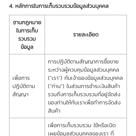
4. หลักการในการเก็บรวบรวมข้อมูลส่วนบุคคล
ฐานกฎหมาย
ในการเก็บ
รายละเอียด
รวบรวม
ข้อมูล
การปฏิบัติตามสัญญาการซื้อขาย
ระหว่างผู้ควบคุมข้อมูลส่วนบุคคล
เพื่อการ
("เรา") กับเจ้าของข้อมูลส่วนบุคคล
ปฏิบัติตาม
("ท่าน") ในส่วนการชำระเงินสินค้า
สัญญา
รวมถึงการเก็บรวบรวมที่อยู่จัดส่ง
ของท่านให้กับเราเพื่อทำการจัดส่ง
สินค้า
เพื่อการเก็บรวบรวม ใช้หรือเปิด
เผยข้อมูลส่วนบุคคลของเรา ที่