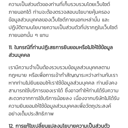
ความเป็นส่วนตัวของท่านที่เก็บรวบรวมโดยเว็บไซต์
ภายนอกได้ ท่านจะต้องตรวจสอบนโยบายคุ้มครอง
ข้อมูลส่วนบุคคลของเว็บไซต์ภายนอกเหล่านั้น และ
ปฏิบัติตามนโยบายความเป็นส่วนตัวที่ปรากฏในเว็บไซต์
ภายนอกนั้น ๆ แทน
11. ในกรณีที่ท่านปฏิเสธการยินยอมหรือไม่ให้ใช้ข้อมูล
ส่วนบุคคล
เรามีความจำเป็นต้องรวบรวมข้อมูลส่วนบุคคลตาม
กฎหมาย หรือเพื่อการเข้าทำสัญญาระหว่างท่านกับเรา
หากท่านไม่ยินยอมให้เราใช้ข้อมูลส่วนบุคคล ท่านยังคง
สามารถใช้บริการของเราได้ ซึ่งอาจทำให้ท่านได้รับความ
สะดวกจากการใช้บริการน้อยลง เนื่องจากบริษัทไม่ได้รับ
ความยินยอมให้ใช้ข้อมูลส่วนบุคคลเพื่อวัตถุประสงค์
อย่างเต็มประสิทธิภาพ
12. การแก้ไขเปลี่ยนแปลงนโยบายความเป็นส่วนตัว